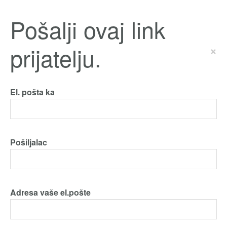
Pošalji ovaj link
prijatelju.
×
El. pošta ka
Pošiljalac
Adresa vaše el.pošte