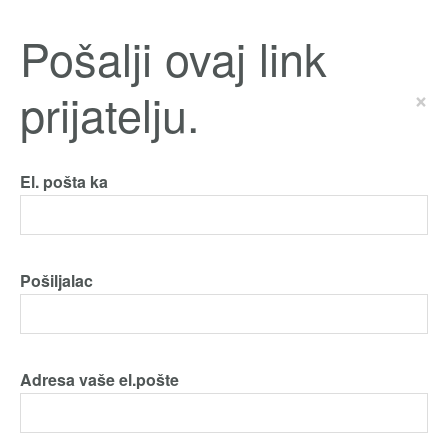
Pošalji ovaj link
prijatelju.
×
El. pošta ka
Pošiljalac
Adresa vaše el.pošte