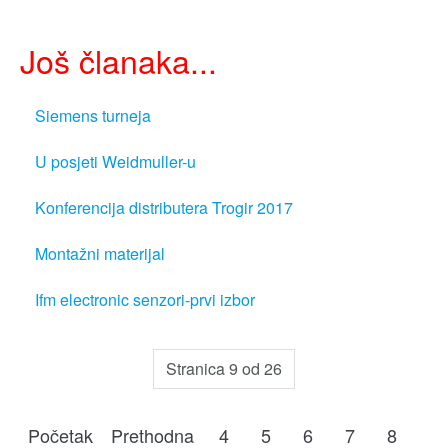
Još članaka...
Siemens turneja
U posjeti Weidmuller-u
Konferencija distributera Trogir 2017
Montažni materijal
Ifm electronic senzori-prvi izbor
Stranica 9 od 26
Početak
Prethodna
4
5
6
7
8