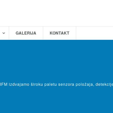
A
GALERIJA
KONTAKT
i
FM izdvajamo široku paletu senzora položaja, detekcije