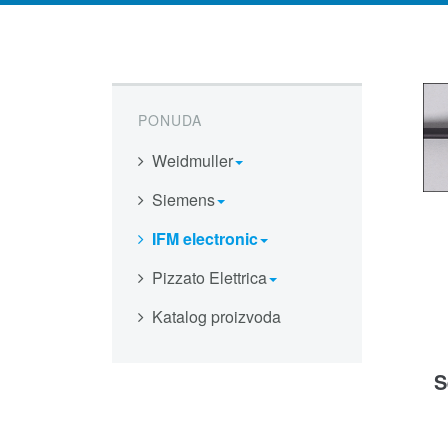
PONUDA
Weidmuller
Siemens
IFM electronic
Pizzato Elettrica
Katalog proizvoda
S