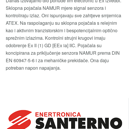
Danas izdvajamo dio ponude Ifm electronic u Ex izvedbi.
Sklopna pojačala NAMUR mjere signal senzora i
kontroliraju izlaz. Oni ispunjavaju sve zahtjeve smjernica
ATEX. Na raspolaganju su sklopna pojačala s relejnim
kao i aktivnim tranzistorskim i bespotencijalnim optično
sprežnim izlazima. Kontrolni strujni krugovi imaju
odobrenje Ex II (1) GD [EEx ia] IIC. Pojačala su
koncipirana za priključenje senzora NAMUR prema DIN
EN 60947-5-6 i za mehaničke prekidače. Ona daju
potreban napon napajanja.